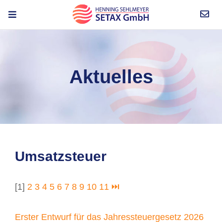
Aktuelles
Umsatzsteuer
[1]
2
3
4
5
6
7
8
9
10
11
⏭
Erster Entwurf für das Jahressteuergesetz 2026